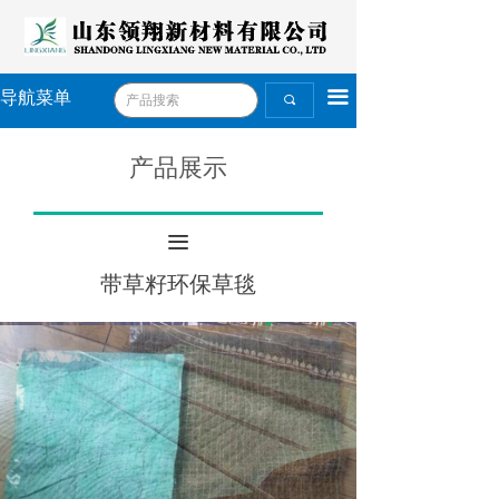
끀
导航菜单
끠
产品展示
끀
带草籽环保草毯