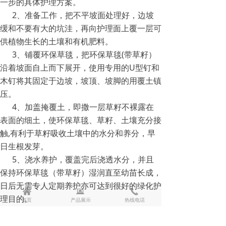
一步的具体护理方案。
2、准备工作，把不平坡面处理好，边坡
缓和不要有大的坑洼，再向护理面上覆一层可
供植物生长的土壤和有机肥料。
3、铺覆环保草毯，把环保草毯(带草籽）
沿着坡面自上而下展开，使用专用的U型钉和
木钉将其固定于边坡，坡顶、坡脚的用覆土镇
压。
4、加盖掩覆土，即撒一层草籽不裸露在
表面的细土，使环保草毯、草籽、土壤充分接
触,有利于草籽吸收土壤中的水分和养分，早
日生根发芽。
5、浇水养护，覆盖完后浇透水分，并且
保持环保草毯（带草籽）湿润直至幼苗长成，
日后无需专人定期养护亦可达到很好的绿化护
낀
뀵
끅
理目的。
首页
产品展示
热线电话
前一个：
加筋水保抗冲椰垫
ꄴ