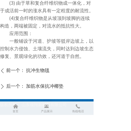
(3) 由于草和复合纤维织物成一体化，对
于成活前一时的涨水具有一定程度的耐流性。
(4)复合纤维织物是从坡顶到坡脚的连续
构造，两端被固定，对流水的抵抗性大。
应用范围：
一般铺设于河道、护坡等驳岸边坡上，以
控制水力侵蚀、土壤流失，同时达到边坡生态
修复、景观绿化的功效，还河道于自然。
前一个：
抗冲生物毯
ꄴ
后一个：
加筋水保抗冲椰垫
ꄲ
版权所有：
山东领翔新材料有限公司
낀
뀵
끅
首页
产品展示
热线电话
联系方式：13053453505
联系方式：15165958882（微信同步）