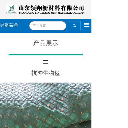
끀
导航菜单
끠
产品展示
끀
抗冲生物毯