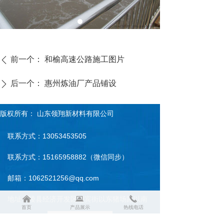
前一个：
和榆高速公路施工图片
ꄴ
后一个：
惠州炼油厂产品铺设
ꄲ
版权所有：
山东领翔新材料有限公司
联系方式：13053453505
联系方式：15165958882（微信同步）
邮箱：1062521256@qq.com
낀
뀵
끅
地址：陵县经济开发区迎宾街以东猪场路以南
首页
产品展示
热线电话