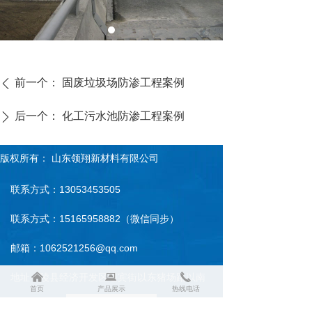
前一个：
固废垃圾场防渗工程案例
ꄴ
后一个：
化工污水池防渗工程案例
ꄲ
版权所有：
山东领翔新材料有限公司
联系方式：13053453505
联系方式：15165958882（微信同步）
邮箱：1062521256@qq.com
낀
뀵
끅
地址：陵县经济开发区迎宾街以东猪场路以南
首页
产品展示
热线电话